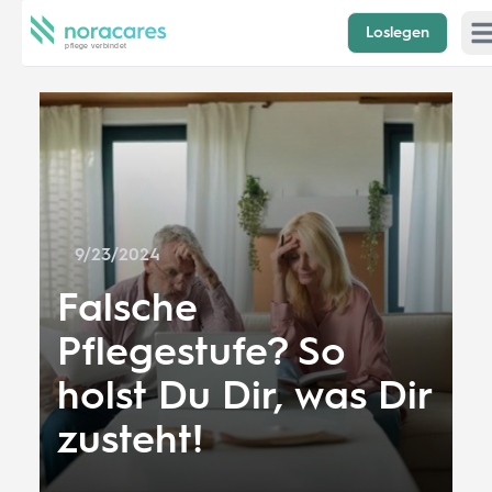
Loslegen
Op
9/23/2024
Falsche
Pflegestufe? So
holst Du Dir, was Dir
zusteht!