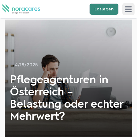
Loslegen
Open 
4/18/2025
Pflegeagenturen in
Österreich –
Belastung oder echter
Mehrwert?