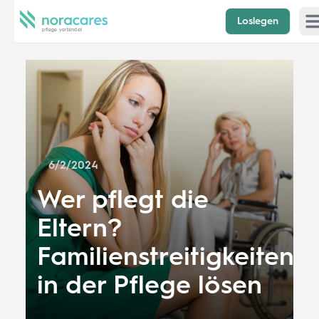
Loslegen
Op
6/2/2024
Wer pflegt die
Eltern?
Familienstreitigkeiten
in der Pflege lösen