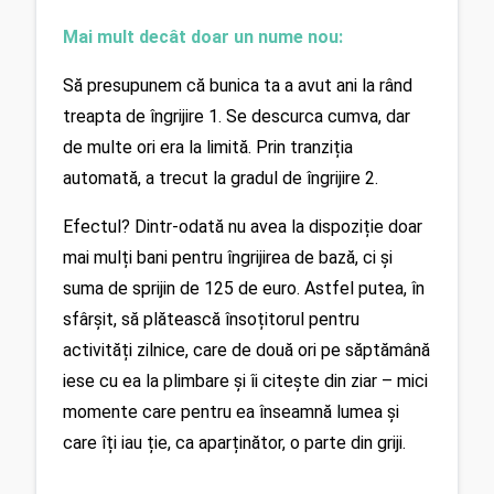
Mai mult decât doar un nume nou:
Să presupunem că bunica ta a avut ani la rând 
treapta de îngrijire 1. Se descurca cumva, dar 
de multe ori era la limită. Prin tranziția 
automată, a trecut la gradul de îngrijire 2.
Efectul? Dintr-odată nu avea la dispoziție doar 
mai mulți bani pentru îngrijirea de bază, ci și 
suma de sprijin de 125 de euro. Astfel putea, în 
sfârșit, să plătească însoțitorul pentru 
activități zilnice, care de două ori pe săptămână 
iese cu ea la plimbare și îi citește din ziar – mici 
momente care pentru ea înseamnă lumea și 
care îți iau ție, ca aparținător, o parte din griji.