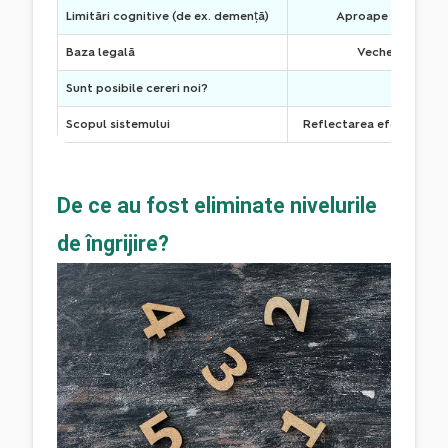
Limitări cognitive (de ex. demență)
Aproape deloc luat
Baza legală
Vechea asigurar
Sunt posibile cereri noi?
❌ N
Scopul sistemului
Reflectarea efortului pe
De ce au fost eliminate nivelurile
de îngrijire?