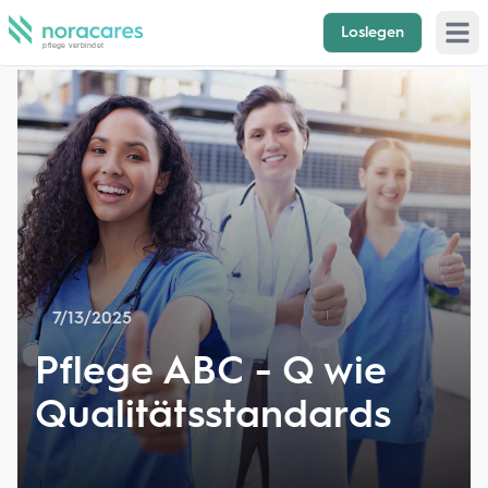
Loslegen
Open 
7/13/2025
Pflege ABC - Q wie
Qualitätsstandards