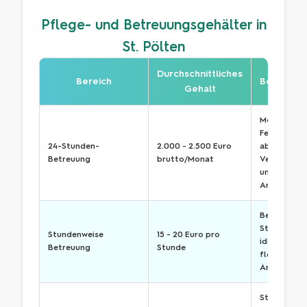
Pflege- und Betreuungsgehälter in
St. Pölten
Durchschnittliches
Bereich
Bemerku
Gehalt
Monatliche
Festgehalt,
24-Stunden-
2.000 - 2.500 Euro
abhängig v
Betreuung
brutto/Monat
Vereinbaru
und
Arbeitsum
Bezahlung 
Stundenbas
Stundenweise
15 - 20 Euro pro
ideal für
Betreuung
Stunde
flexible
Arbeitszeit
Stundenwei