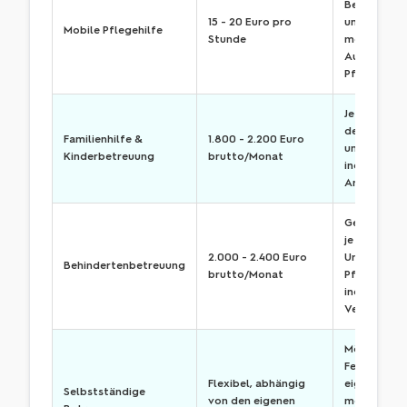
Betreuung,
15 - 20 Euro pro
unterstützt
Mobile Pflegehilfe
Stunde
medizinisc
Aufgaben 
Pflege
Je nach Um
der Betreu
Familienhilfe &
1.800 - 2.200 Euro
und den
Kinderbetreuung
brutto/Monat
individuell
Anforderu
Gehalt varii
je nach Art
2.000 - 2.400 Euro
Umfang de
Behindertenbetreuung
brutto/Monat
Pflege sowi
individuelle
Vereinbaru
Möglichkeit
Festlegung
Flexibel, abhängig
eigener Sät
Selbstständige
von den eigenen
mehr