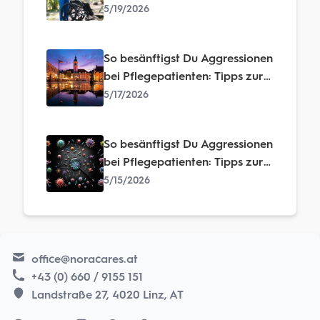
erfolgreichen Deeskalation
5/19/2026
So besänftigst Du Aggressionen
bei Pflegepatienten: Tipps zur
erfolgreichen Deeskalation
5/17/2026
So besänftigst Du Aggressionen
bei Pflegepatienten: Tipps zur
erfolgreichen Deeskalation
5/15/2026
office@noracares.at
+43 (0) 660 / 9155 151
Landstraße 27, 4020 Linz, AT