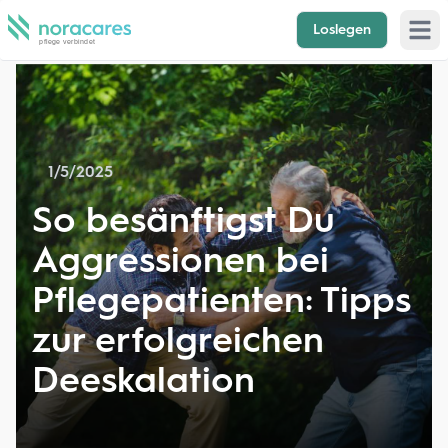
Loslegen
Open 
1/5/2025
So besänftigst Du
Aggressionen bei
Pflegepatienten: Tipps
zur erfolgreichen
Deeskalation