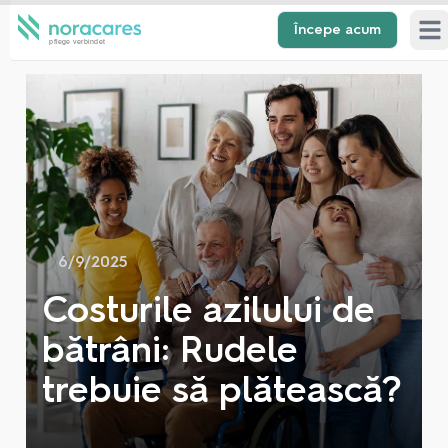
Începe acum
Ope
6/9/2025
Costurile azilului de
bătrâni: Rudele
trebuie să plătească?