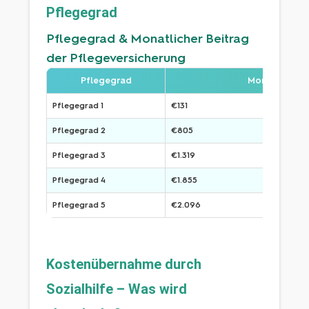
Pflegegrad
Pflegegrad & Monatlicher Beitrag
der Pflegeversicherung
Pflegegrad
Monatlicher 
Pflegegrad 1
€131
Pflegegrad 2
€805
Pflegegrad 3
€1.319
Pflegegrad 4
€1.855
Pflegegrad 5
€2.096
Kostenübernahme durch 
Sozialhilfe – Was wird 