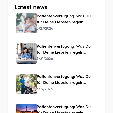
Latest news
Patientenverfügung: Was Du
für Deine Liebsten regeln
solltest – bevor es zu spät ist
5/27/2026
Patientenverfügung: Was Du
für Deine Liebsten regeln
solltest – bevor es zu spät ist
5/21/2026
Patientenverfügung: Was Du
für Deine Liebsten regeln
solltest – bevor es zu spät ist
5/19/2026
Patientenverfügung: Was Du
für Deine Liebsten regeln