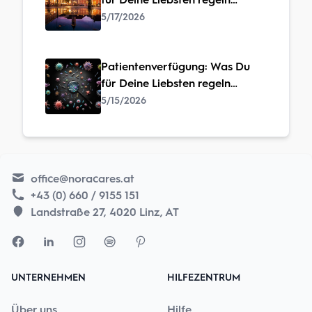
solltest – bevor es zu spät ist
5/17/2026
Patientenverfügung: Was Du
für Deine Liebsten regeln
solltest – bevor es zu spät ist
5/15/2026
office@noracares.at
+43 (0) 660 / 9155 151
Landstraße 27, 4020 Linz, AT
UNTERNEHMEN
HILFEZENTRUM
Über uns
Hilfe