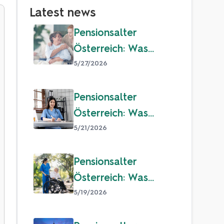
Latest news
Pensionsalter
Österreich: Was
Familien über Pension
5/27/2026
und Ruhestand
wissen sollten
Pensionsalter
Österreich: Was
Familien über Pension
5/21/2026
und Ruhestand
wissen sollten
Pensionsalter
Österreich: Was
Familien über Pension
5/19/2026
und Ruhestand