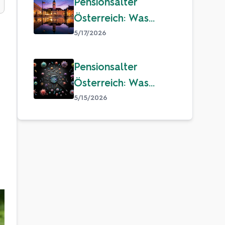
wissen sollten
Pensionsalter
Österreich: Was
Familien über Pension
5/17/2026
und Ruhestand
wissen sollten
Pensionsalter
Österreich: Was
Familien über Pension
5/15/2026
und Ruhestand
wissen sollten