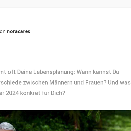
on
noracares
mmt oft Deine Lebensplanung: Wann kannst Du 
erschiede zwischen Männern und Frauen? Und was 
r 2024 konkret für Dich?