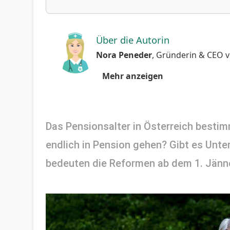
Über die Autorin
Nora Peneder
,
Gründerin & CEO
v
Mehr anzeigen
Das Pensionsalter in Österreich besti
endlich in Pension gehen? Gibt es Unt
bedeuten die Reformen ab dem 1. Jänne