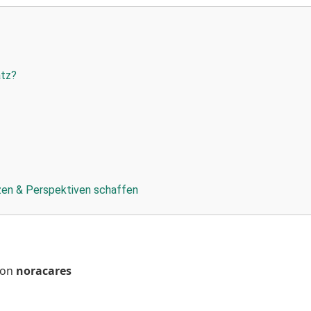
atz?
tzen & Perspektiven schaffen
on
noracares