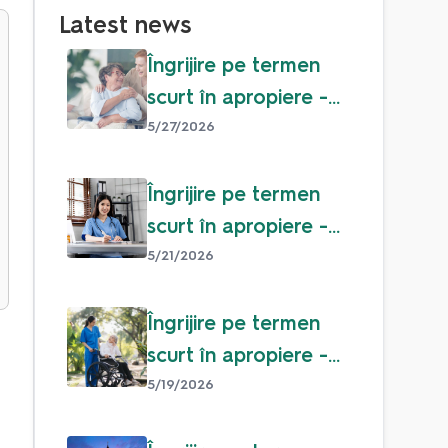
Latest news
Îngrijire pe termen
scurt în apropiere -
ajutor pentru rude în
5/27/2026
timpul verii
Îngrijire pe termen
scurt în apropiere -
ajutor pentru rude în
5/21/2026
timpul verii
Îngrijire pe termen
scurt în apropiere -
ajutor pentru rude în
5/19/2026
timpul verii