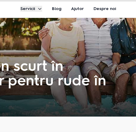
Servicii
Blog
Ajutor
Despre noi
n scurt în
r pentru rude în