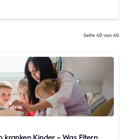
Seite
40
von
40
n kranken Kinder – Was Eltern