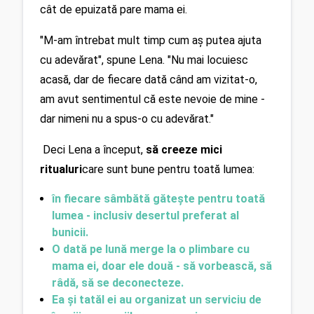
cât de epuizată pare mama ei.
"M-am întrebat mult timp cum aș putea ajuta 
cu adevărat", spune Lena. "Nu mai locuiesc 
acasă, dar de fiecare dată când am vizitat-o, 
am avut sentimentul că este nevoie de mine - 
dar nimeni nu a spus-o cu adevărat."
 Deci Lena a început, 
să creeze mici 
ritualuri
care sunt bune pentru toată lumea:
în fiecare sâmbătă gătește pentru toată 
lumea - inclusiv desertul preferat al 
bunicii.
O dată pe lună merge la o plimbare cu 
mama ei, doar ele două - să vorbească, să 
râdă, să se deconecteze.
Ea și tatăl ei au organizat un serviciu de 