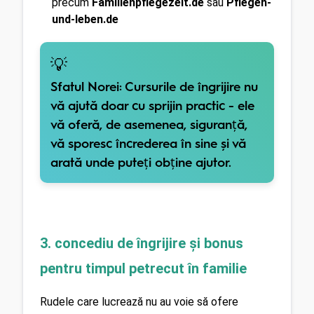
precum 
Familienpflegezeit.de
 sau 
Pflegen-
und-leben.de
💡
Sfatul Norei:
Cursurile de îngrijire nu
vă ajută doar cu sprijin practic - ele
vă oferă, de asemenea, siguranță,
vă sporesc încrederea în sine și vă
arată unde puteți obține ajutor.
3. concediu de îngrijire și bonus 
pentru timpul petrecut în familie
Rudele care lucrează nu au voie să ofere 