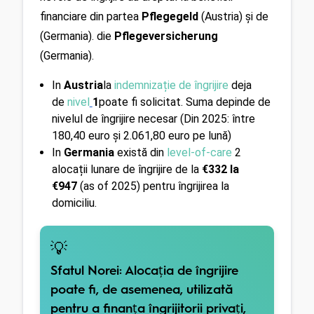
financiare din partea 
Pflegegeld
 (Austria) și de 
(Germania). die 
Pflegeversicherung
(Germania).
In 
Austria
la 
indemnizație de îngrijire
deja 
de
nivel
1
poate fi solicitat. Suma depinde de 
nivelul de îngrijire necesar
(Din 2025: între 
180,40 euro și 2.061,80 euro pe lună)
In 
Germania
 există din 
level-of-care
 2 
alocații lunare de îngrijire de la 
€332 la 
€947
(as of 2025) 
pentru îngrijirea la 
domiciliu.
💡
Sfatul Norei:
Alocația de îngrijire
poate fi, de asemenea, utilizată
pentru a finanța îngrijitorii privați,