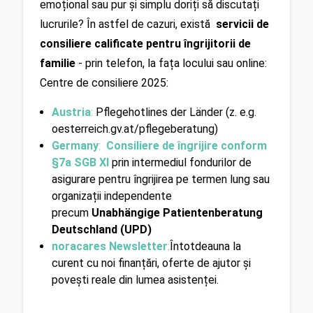
emoțional sau pur și simplu doriți să discutați 
lucrurile? În astfel de cazuri, există 
 servicii de 
consiliere calificate pentru îngrijitorii de 
familie
 - prin telefon, la fața locului sau online: 
Centre de consiliere 2025:
Austria
: 
Pflegehotlines der Länder (z. e.g. 
oesterreich.gv.at/pflegeberatung)
Germany
: 
 Consiliere de îngrijire conform 
§7a SGB XI
prin intermediul fondurilor de 
asigurare pentru îngrijirea pe termen lung sau 
organizații independente 
precum 
Unabhängige Patientenberatung 
Deutschland (UPD)
noracares Newsletter
:
Întotdeauna la 
curent cu noi finanțări, oferte de ajutor și 
povești reale din lumea asistenței.