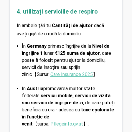
4. utilizați serviciile de respiro
În ambele țări tu 
Cantități de ajutor
 dacă 
aveți grijă de o rudă la domiciliu.
În 
Germany
 primesc îngrijire de la 
Nivel de 
îngrijire 1
 lunar 
€125 suma de ajutor
, care 
poate fi folosit pentru ajutor la domiciliu, 
servicii de însoțire sau sprijin 
zilnic【Sursa: 
Care Insurance 2025
】.
In 
Austria
promovarea multor state 
federale 
servicii mobile, servicii de vizită 
sau servicii de îngrijire de zi
, de care puteți 
beneficia cu ora - adesea cu 
taxe eșalonate 
în funcție de 
venit
【sursa: 
Pflegeinfo.gv.at
】.