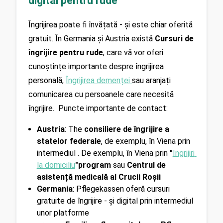
digital pentru rude
Îngrijirea poate fi învățată - și este chiar oferită 
gratuit. În Germania și Austria există 
Cursuri de 
îngrijire pentru rude
, care vă vor oferi 
cunoștințe importante despre îngrijirea 
personală, 
Îngrijirea demenței 
sau aranjați 
comunicarea cu persoanele care necesită 
îngrijire.  Puncte importante de contact:
Austria
: The 
consiliere de îngrijire a 
statelor federale
, de exemplu, în Viena prin 
intermediul . De exemplu, în Viena prin 
"
Ingrijiri 
la domiciliu
"program
 sau 
Centrul de 
asistență medicală al Crucii Roșii
Germania
: Pflegekassen oferă cursuri 
gratuite de îngrijire - și digital prin intermediul 
unor platforme 