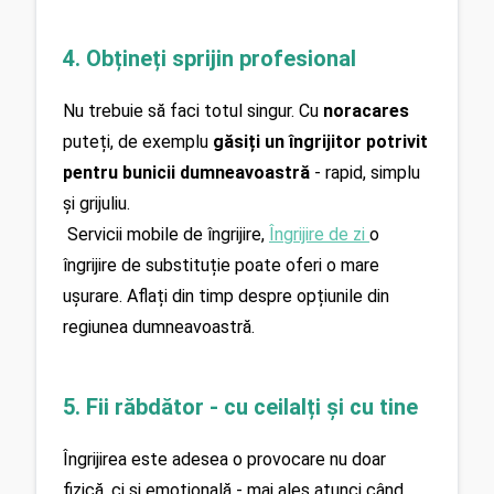
4. Obțineți sprijin profesional
Nu trebuie să faci totul singur. Cu 
noracares
puteți, de exemplu 
găsiți un îngrijitor potrivit 
pentru bunicii dumneavoastră
 - rapid, simplu 
și grijuliu.
 Servicii mobile de îngrijire, 
Îngrijire de zi 
o 
îngrijire de substituție poate oferi o mare 
ușurare. Aflați din timp despre opțiunile din 
regiunea dumneavoastră.
5. Fii răbdător - cu ceilalți și cu tine
Îngrijirea este adesea o provocare nu doar 
fizică, ci și emoțională - mai ales atunci când 