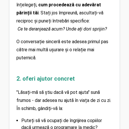
înțelegeți, 
cum procedează cu adevărat 
părinții tăi
. Stați jos împreună, ascultați-vă 
reciproc și puneți întrebări specifice:
Ce te deranjează acum? Unde ați dori sprijin?
O conversație sinceră este adesea primul pas 
către mai multă ușurare și o relație mai 
puternică.
2. oferi ajutor concret
"Lăsați-mă să știu dacă vă pot ajuta" sună 
frumos - dar adesea nu ajută în viața de zi cu zi. 
În schimb, gândiți-vă la:
Puteți să vă ocupați de îngrijirea copiilor 
dacă urmează o programare la medic?