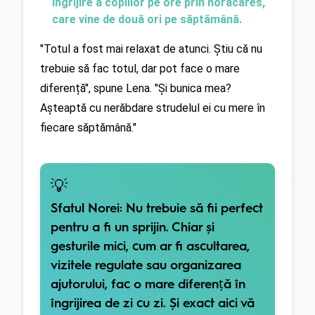
îngrijire a copiilor pe ore prin noracares, 
care vine de două ori pe săptămână.
"Totul a fost mai relaxat de atunci. Știu că nu 
trebuie să fac totul, dar pot face o mare 
diferență", spune Lena. "Și bunica mea? 
Așteaptă cu nerăbdare strudelul ei cu mere în 
fiecare săptămână."
💡
Sfatul Norei:
Nu trebuie să fii perfect
pentru a fi un sprijin. Chiar și
gesturile mici, cum ar fi ascultarea,
vizitele regulate sau organizarea
ajutorului, fac o mare diferență în
îngrijirea de zi cu zi. Și exact aici vă