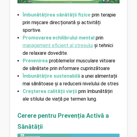
Îmbunătățirea sănătății fizice
prin terapie 
prin mișcare direcționată și activități 
sportive.
Promovarea echilibrului mental
prin 
management eficient al stresului
și tehnici 
de relaxare dovedite.
Prevenirea
problemelor musculare viitoare 
de sănătate prin informare cuprinzătoare
Îmbunătățire sustenabilă
 a unei alimentații 
mai sănătoase și a reducerii nivelului de stres
Creșterea calității vieții 
prin îmbunătățiri 
ale stilului de viață pe termen lung.
Cerere pentru Prevenția Activă a 
Sănătății