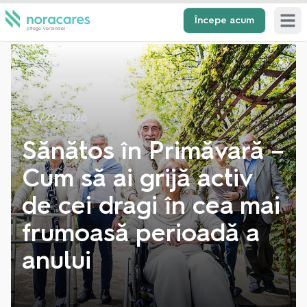
Începe acum
Open 
3/22/2026
Sănătos în Primăvară –
Cum să ai grijă activ
de cei dragi în cea mai
frumoasă perioadă a
anului