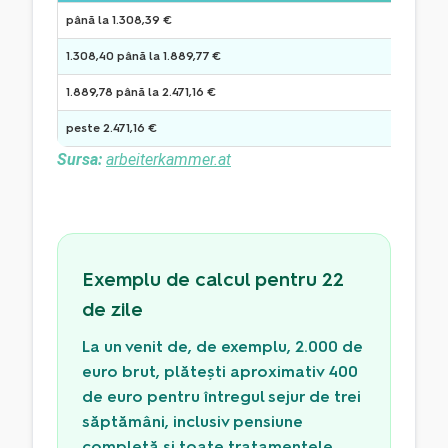
până la 1.308,39 €
0
1.308,40 până la 1.889,77 €
1
1.889,78 până la 2.471,16 €
1
peste 2.471,16 €
2
Sursa:
arbeiterkammer.at
Exemplu de calcul pentru 22
de zile
La un venit de, de exemplu, 2.000 de
euro brut, plătești aproximativ 400
de euro pentru întregul sejur de trei
săptămâni, inclusiv pensiune
completă și toate tratamentele.