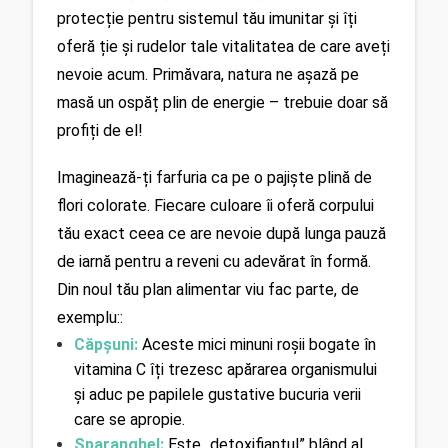
protecție pentru sistemul tău imunitar și îți 
oferă ție și rudelor tale vitalitatea de care aveți 
nevoie acum. Primăvara, natura ne așază pe 
masă un ospăț plin de energie – trebuie doar să 
profiți de el!
Imaginează-ți farfuria ca pe o pajiște plină de 
flori colorate. Fiecare culoare îi oferă corpului 
tău exact ceea ce are nevoie după lunga pauză 
de iarnă pentru a reveni cu adevărat în formă. 
Din noul tău plan alimentar viu fac parte, de 
exemplu::
Căpșuni: 
Aceste mici minuni roșii bogate în 
vitamina C îți trezesc apărarea organismului 
și aduc pe papilele gustative bucuria verii 
care se apropie.
Sparanghel: 
Este „detoxifiantul” blând al 