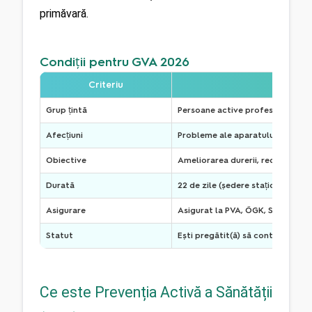
primăvară.
Condiții pentru GVA 2026
Criteriu
Condi
Grup țintă
Persoane active profesional, pen
Afecțiuni
Probleme ale aparatului locomotor
Obiective
Ameliorarea durerii, reducerea str
Durată
22 de zile (ședere staționară pe
Asigurare
Asigurat la PVA, ÖGK, SVS, BVAE
Statut
Ești pregătit(ă) să contribui act
Ce este Prevenția Activă a Sănătății