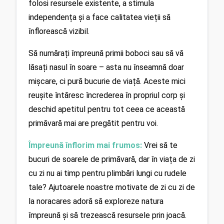
folosi resursele existente, a stimula 
independența și a face calitatea vieții să 
înflorească vizibil.
Să numărați împreună primii boboci sau să vă 
lăsați nasul în soare – asta nu înseamnă doar 
mișcare, ci pură bucurie de viață. Aceste mici 
reușite întăresc încrederea în propriul corp și 
deschid apetitul pentru tot ceea ce această 
primăvară mai are pregătit pentru voi.
Împreună înflorim mai frumos:
 Vrei să te 
bucuri de soarele de primăvară, dar în viața de zi 
cu zi nu ai timp pentru plimbări lungi cu rudele 
tale? Ajutoarele noastre motivate de zi cu zi de 
la noracares adoră să exploreze natura 
împreună și să trezească resursele prin joacă. 