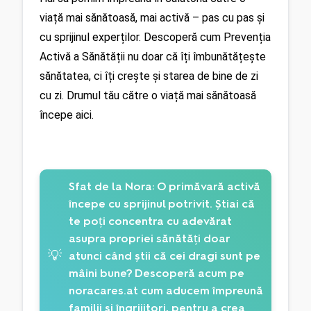
viață mai sănătoasă, mai activă – pas cu pas și 
cu sprijinul experților. Descoperă cum Prevenția 
Activă a Sănătății nu doar că îți îmbunătățește 
sănătatea, ci îți crește și starea de bine de zi 
cu zi. Drumul tău către o viață mai sănătoasă 
începe aici.
Sfat de la Nora:
O primăvară activă
începe cu sprijinul potrivit. Știai că
te poți concentra cu adevărat
asupra propriei sănătăți doar
💡
atunci când știi că cei dragi sunt pe
mâini bune? Descoperă acum pe
noracares.at cum aducem împreună
familii și îngrijitori, pentru a crea