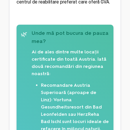
centrul de reabilitare preferat care oferă GVA.
Unde mă pot bucura de pauza
🌿
mea?
Ai de ales dintre multe locații
certificate din toată Austria. Iată
două recomandări din regiunea
noastră:
Recomandare Austria
Superioară (aproape de
Linz):
Vortuna
Gesundheitsresort din Bad
Leonfelden sau HerzReha
Bad Ischl sunt locuri ideale de
refacere în mijlocul naturii,