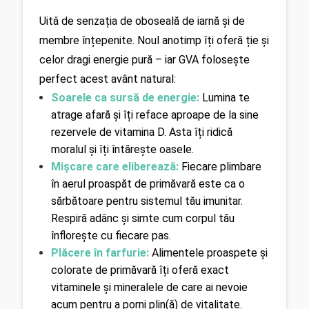
Uitǎ de senzația de oboseală de iarnă și de 
membre înțepenite. Noul anotimp îți oferă ție și 
celor dragi energie pură – iar GVA folosește 
perfect acest avânt natural:
Soarele ca sursă de energie:
 Lumina te 
atrage afară și îți reface aproape de la sine 
rezervele de vitamina D. Asta îți ridică 
moralul și îți întărește oasele.
Mișcare care eliberează: 
Fiecare plimbare 
în aerul proaspăt de primăvară este ca o 
sărbătoare pentru sistemul tău imunitar. 
Respiră adânc și simte cum corpul tău 
înflorește cu fiecare pas.
Plăcere în farfurie: 
Alimentele proaspete și 
colorate de primăvară îți oferă exact 
vitaminele și mineralele de care ai nevoie 
acum pentru a porni plin(ă) de vitalitate.