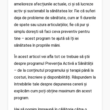
amelioreze afecțiunile actuale, ci și să lucreze 
activ și sustenabil la sănătatea lor. Fie că suferi 
deja de probleme de sănătate, cum ar fi durerile 
de spate sau uzura articulațiilor, fie că pur și 
simplu dorești să faci ceva preventiv pentru 
tine – acest program te ajută să îți iei 
sănătatea în propriile mâini.
În acest articol vei afla tot ce trebuie să știi 
despre programul Prevenția Activă a Sănătății 
– de la conținutul programului și terapii până la 
costuri, înscriere și disponibilități. Răspundem la 
întrebările tale despre depunerea cererii și 
explicăm cum poți obține maximum din acest 
program.
Hai să pornim împreună în călătoria către o 