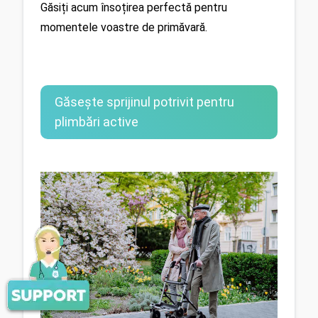
Găsiți acum însoțirea perfectă pentru 
momentele voastre de primăvară.
Găsește sprijinul potrivit pentru
plimbări active