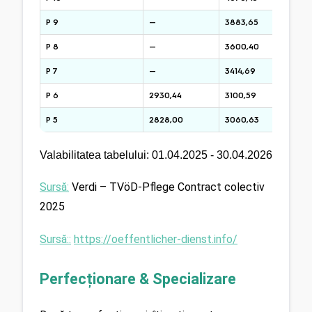
P 9
—
3883,65
40
P 8
—
3600,40
37
P 7
—
3414,69
36
P 6
2930,44
3100,59
32
P 5
2828,00
3060,63
31
Valabilitatea tabelului: 01.04.2025 - 30.04.2026
Sursă:
 Verdi – TVöD-Pflege Contract colectiv 
2025
Sursă::
https://oeffentlicher-dienst.info/
Perfecționare & Specializare