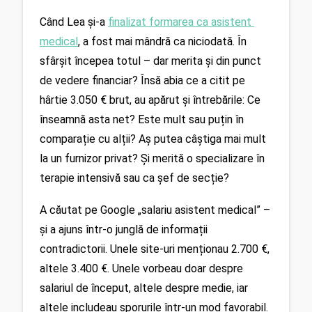
Când Lea și-a 
finalizat formarea ca asistent 
medical
, a fost mai mândră ca niciodată. În 
sfârșit începea totul – dar merita și din punct 
de vedere financiar? Însă abia ce a citit pe 
hârtie 3.050 € brut, au apărut și întrebările: Ce 
înseamnă asta net? Este mult sau puțin în 
comparație cu alții? Aș putea câștiga mai mult 
la un furnizor privat? Și merită o specializare în 
terapie intensivă sau ca șef de secție?
A căutat pe Google „salariu asistent medical” – 
și a ajuns într-o junglă de informații 
contradictorii. Unele site-uri menționau 2.700 €, 
altele 3.400 €. Unele vorbeau doar despre 
salariul de început, altele despre medie, iar 
altele includeau sporurile într-un mod favorabil. 