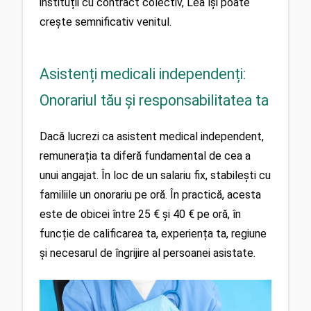
instituții cu contract colectiv, Lea își poate 
crește semnificativ venitul.
Asistenți medicali independenți:
Onorariul tău și responsabilitatea ta
Dacă lucrezi ca asistent medical independent, 
remunerația ta diferă fundamental de cea a 
unui angajat. În loc de un salariu fix, stabilești cu 
familiile un onorariu pe oră. În practică, acesta 
este de obicei între 25 € și 40 € pe oră, în 
funcție de calificarea ta, experiența ta, regiune 
și necesarul de îngrijire al persoanei asistate.