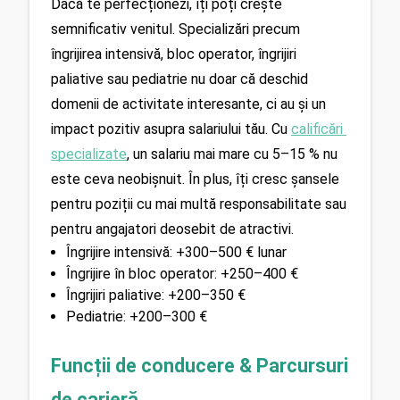
Dacă te perfecționezi, îți poți crește 
semnificativ venitul. Specializări precum 
îngrijirea intensivă, bloc operator, îngrijiri 
paliative sau pediatrie nu doar că deschid 
domenii de activitate interesante, ci au și un 
impact pozitiv asupra salariului tău. Cu 
calificări 
specializate
, un salariu mai mare cu 5–15 % nu 
este ceva neobișnuit. În plus, îți cresc șansele 
pentru poziții cu mai multă responsabilitate sau 
pentru angajatori deosebit de atractivi.
Îngrijire intensivă: +300–500 € lunar
Îngrijire în bloc operator: +250–400 €
Îngrijiri paliative: +200–350 €
Pediatrie: +200–300 €
Funcții de conducere & Parcursuri 
de carieră