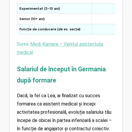
Experimentat (5–10 ani)
aprox. 3
Senior (10+ ani)
aprox. 
Funcție de conducere (de ex. secție)
de la 
Sursa: 
Medi-Karriere – Venitul asistentului 
medical
Salariul de început în Germania 
după formare
Dacă, la fel ca Lea, ai finalizat cu succes 
formarea ca asistent medical și începi 
activitatea profesională, evoluția salariului tău 
începe de obicei în partea inferioară a scalei – 
în funcție de angajator și contractul colectiv. 