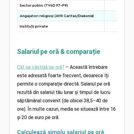
Sector public (TVöD P7–P9)
3.
Angajatori religioși (AVR Caritas/Diakonie)
3.2
Instituții private
2.8
Salariul pe oră & comparație
Cât se câștigă pe oră?
– Această întrebare 
este adresată foarte frecvent, deoarece îți 
permite o comparație directă. Salariul pe oră 
rezultă din salariul tău lunar și timpul de lucru 
săptămânal convenit (de obicei 38,5–40 de 
ore). În multe cazuri, media se situează între 16 
și 20 de euro pe oră.
Calculează simplu salariul pe oră