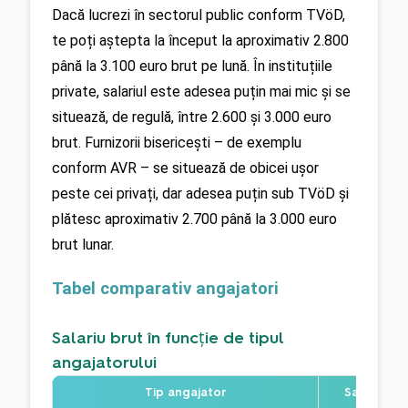
Dacă lucrezi în sectorul public conform TVöD, 
te poți aștepta la început la aproximativ 2.800 
până la 3.100 euro brut pe lună. În instituțiile 
private, salariul este adesea puțin mai mic și se 
situează, de regulă, între 2.600 și 3.000 euro 
brut. Furnizorii bisericești – de exemplu 
conform AVR – se situează de obicei ușor 
peste cei privați, dar adesea puțin sub TVöD și 
plătesc aproximativ 2.700 până la 3.000 euro 
brut lunar.
Tabel comparativ angajatori
Salariu brut în funcție de tipul
angajatorului
Tip angajator
Salariu bru