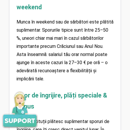
weekend
Munca în weekend sau de sărbători este plătită 
suplimentar. Sporurile tipice sunt între 25–50 
%, uneori chiar mai mari în cazul sărbătorilor 
importante precum Crăciunul sau Anul Nou. 
Asta înseamnă: salariul tău orar normal poate 
ajunge în aceste cazuri la 27–30 € pe oră – o 
adevărată recunoaștere a flexibilității și 
implicării tale.
Spor de îngrijire, plăți speciale & 
bonus
Multe instituții plătesc suplimentar sporuri de 
îngrijire, care îți cresc direct venitul lunar. În 