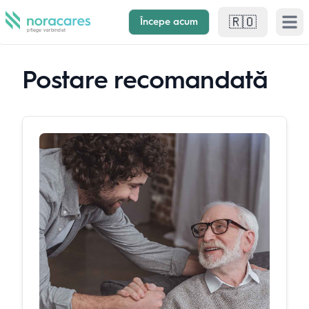
🇷🇴
Începe acum
Open 
Postare recomandată