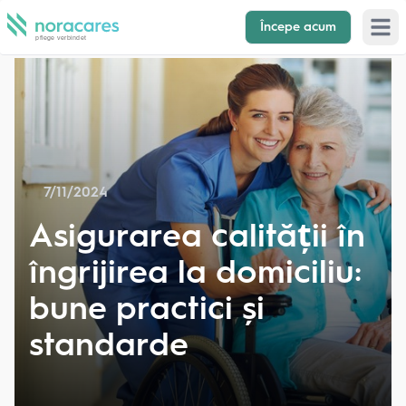
Începe acum
Open 
7/11/2024
Asigurarea calității în
îngrijirea la domiciliu:
bune practici și
standarde