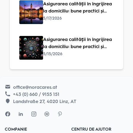
Asigurarea calității în îngrijirea
la domiciliu: bune practici și
standarde
5/17/2026
Asigurarea calității în îngrijirea
la domiciliu: bune practici și
standarde
5/15/2026
office@noracares.at
+43 (0) 660 / 9155 151
Landstraße 27, 4020 Linz, AT
COMPANIE
CENTRU DE AJUTOR