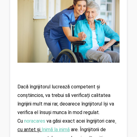
Dacă îngrijitorul lucrează competent și 
conștiincios, va trebui să verificați calitatea 
îngrijirii mult mai rar, deoarece îngrijitorul își va 
verifica el însuși munca în mod regulat. 
Cu 
noracares
va găsi exact acei îngrijitori care
cu antet și 
Inimă la inimă
are. Îngrijitorii de 