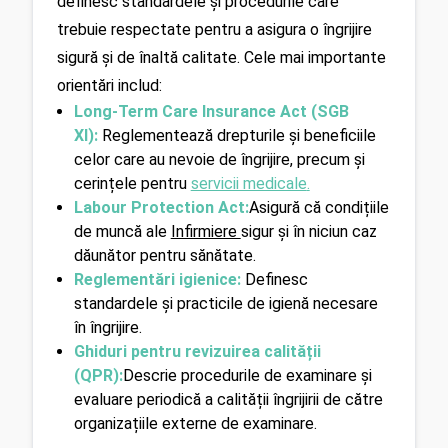
definesc standardele și procedurile care 
trebuie respectate pentru a asigura o îngrijire 
sigură și de înaltă calitate. Cele mai importante 
orientări includ:
Long-Term Care Insurance Act (SGB 
XI):
Reglementează drepturile și beneficiile 
celor care au nevoie de îngrijire, precum și 
cerințele pentru 
servicii medicale
.
Labour Protection Act:
Asigură că condițiile 
de muncă ale 
Infirmiere 
sigur și în niciun caz 
dăunător pentru sănătate.
Reglementări igienice: 
Definesc 
standardele și practicile de igienă necesare 
în îngrijire.
Ghiduri pentru revizuirea calității 
(QPR):
Descrie procedurile de examinare și 
evaluare periodică a calității îngrijirii de către 
organizațiile externe de examinare.