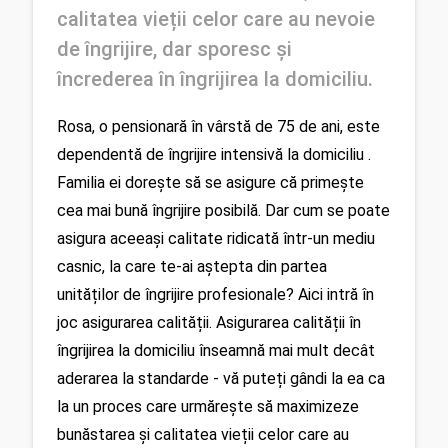
calitatea vieții celor care au nevoie 
de îngrijire, dar sporesc și 
încrederea în îngrijirea la domiciliu.
Rosa, o pensionară în vârstă de 75 de ani, este 
dependentă de îngrijire intensivă la domiciliu . 
Familia ei dorește să se asigure că primește 
cea mai bună îngrijire posibilă. Dar cum se poate 
asigura aceeași calitate ridicată într-un mediu 
casnic, la care te-ai aștepta din partea 
unităților de îngrijire profesionale? Aici intră în 
joc asigurarea calității. Asigurarea calității în 
îngrijirea la domiciliu înseamnă mai mult decât 
aderarea la standarde - vă puteți gândi la ea ca 
la un proces care urmărește să maximizeze 
bunăstarea și calitatea vieții celor care au 