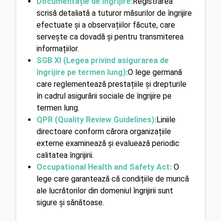
Documentație de îngrijire:
Registrarea 
scrisă detaliată a tuturor măsurilor de îngrijire 
efectuate și a observațiilor făcute, care 
servește ca dovadă și pentru transmiterea 
informațiilor.
SGB XI (Legea privind asigurarea de 
îngrijire pe termen lung):
O lege germană 
care reglementează prestațiile și drepturile 
în cadrul asigurării sociale de îngrijire pe 
termen lung.
QPR (Quality Review Guidelines):
Liniile 
directoare conform cărora organizațiile 
externe examinează și evaluează periodic 
calitatea îngrijirii.
Occupational Health and Safety Act: 
O 
lege care garantează că condițiile de muncă 
ale lucrătorilor din domeniul îngrijirii sunt 
sigure și sănătoase.