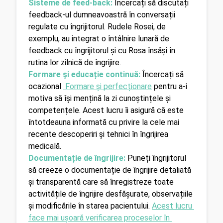
Sisteme de feed-back:
Încercați să discutați 
feedback-ul dumneavoastră în conversații 
regulate cu îngrijitorul. Rudele Rosei, de 
exemplu, au integrat o întâlnire lunară de 
feedback cu îngrijitorul și cu Rosa însăși în 
rutina lor zilnică de îngrijire.
Formare și educație continuă:
Încercați să 
ocazional 
 Formare și perfecționare
 pentru a-i 
motiva să își mențină la zi cunoștințele și 
competențele. Acest lucru îi asigură că este 
întotdeauna informată cu privire la cele mai 
recente descoperiri și tehnici în îngrijirea 
medicală.
Documentație de îngrijire:
Puneți îngrijitorul 
să creeze o documentație de îngrijire detaliată 
și transparentă care să înregistreze toate 
activitățile de îngrijire desfășurate, observațiile 
și modificările în starea pacientului. 
Acest lucru 
face mai ușoară verificarea proceselor în 