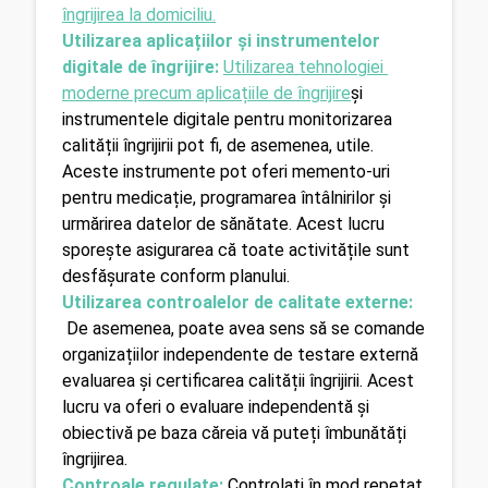
îngrijirea la domiciliu.
Utilizarea aplicațiilor și instrumentelor 
digitale de îngrijire:
Utilizarea tehnologiei 
moderne precum aplicațiile de îngrijire
și 
instrumentele digitale pentru monitorizarea 
calității îngrijirii pot fi, de asemenea, utile. 
Aceste instrumente pot oferi memento-uri 
pentru medicație, programarea întâlnirilor și 
urmărirea datelor de sănătate. Acest lucru 
sporește asigurarea că toate activitățile sunt 
desfășurate conform planului.
Utilizarea controalelor de calitate externe:
De asemenea, poate avea sens să se comande 
organizațiilor independente de testare externă 
evaluarea și certificarea calității îngrijirii. Acest 
lucru va oferi o evaluare independentă și 
obiectivă pe baza căreia vă puteți îmbunătăți 
îngrijirea.
Controale regulate: 
Controlați în mod repetat 