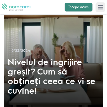
Începe acum
Open 
9/23/2024
Nivelul de îngrijire
greșit? Cum să
obțineți ceea ce vi se
cuvine!