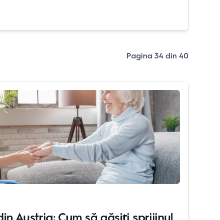
Pagina
34
din
40
 din Austria: Cum să găsiți sprijinul