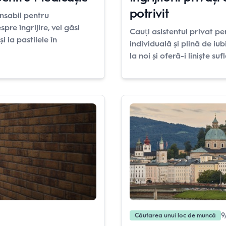
potrivit
onsabil pentru
pre îngrijire, vei găsi
Cauți asistentul privat per
i ia pastilele în
individuală și plină de iub
la noi și oferă-i liniște su
9
Căutarea unui loc de muncă