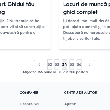
uri: Ghidul tău
Locuri de muncă pe
ng
ghid complet
irii? Nu trebuie să fie
Îți dorești mai mult decât
potrivit și să construiți o
poți ajuta oamenii și, în a
neavoastră pentru o
Descoperă numeroasele op
ți jobul visurilor tale.
32
33
34
35
36
Afișează
166
până la
170
din
200
postări
COMPANIE
CENTRU DE AJUTOR
Despre noi
Ajutor