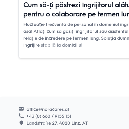
Cum să-ți păstrezi îngrijitorul alăt
pentru o colaborare pe termen lu
Fluctuație frecventă de personal în domeniul îngrij
așa! Aflați cum să găsiți îngrijitorul sau asistentul 
relație de încredere pe termen lung. Soluția dum
îngrijire stabilă la domiciliu!
office@noracares.at
+43 (0) 660 / 9155 151
Landstraße 27, 4020 Linz, AT