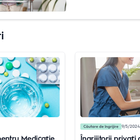
i
9/5/2024
Căutare de îngrijire
pentru Medicație
Îngrijitorii privați