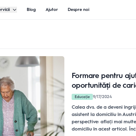
rvicii
Blog
Ajutor
Despre noi
Formare pentru ajuto
oportunități de car
9/17/2024
Educație
Calea dvs. de a deveni îngrij
asistent la domiciliu în Austr
perspective: aflați mai multe
domiciliu în acest articol. În