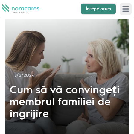
Începe acum
Open 
7/3/2024
Cum să vă convingeți
membrul familiei de
îngrijire