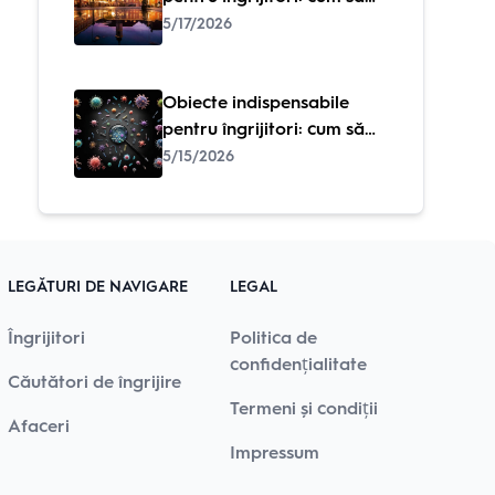
vă faceți îngrijirea zilnică
5/17/2026
mai ușoară și mai sigură
Obiecte indispensabile
pentru îngrijitori: cum să
vă faceți îngrijirea zilnică
5/15/2026
mai ușoară și mai sigură
LEGĂTURI DE NAVIGARE
LEGAL
Îngrijitori
Politica de
confidențialitate
Căutători de îngrijire
Termeni și condiții
Afaceri
Impressum