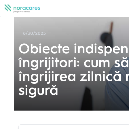
8/30/2025
Obiecte indispen
îngrijitori: cum s
îngrijirea zilnică
sigură