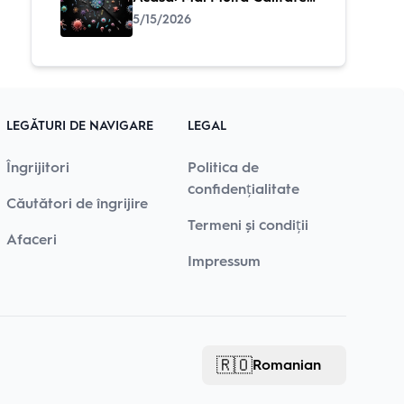
a Vieții – Când Îngrijirea Se
5/15/2026
Simte ca Familie
LEGĂTURI DE NAVIGARE
LEGAL
Îngrijitori
Politica de
confidențialitate
Căutători de îngrijire
Termeni și condiții
Afaceri
Impressum
🇷🇴
Romanian