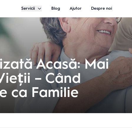
Servicii
Blog
Ajutor
Despre noi
lizată Acasă: Mai
Vieții – Când
te ca Familie