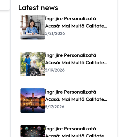
Latest news
Îngrijire Personalizată
Acasă: Mai Multă Calitate
a Vieții – Când Îngrijirea Se
5/21/2026
Simte ca Familie
Îngrijire Personalizată
Acasă: Mai Multă Calitate
a Vieții – Când Îngrijirea Se
5/19/2026
Simte ca Familie
Îngrijire Personalizată
Acasă: Mai Multă Calitate
a Vieții – Când Îngrijirea Se
5/17/2026
Simte ca Familie
Îngrijire Personalizată
Acasă: Mai Multă Calitate