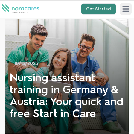
Get Started
Open 
10/15/2025
Nursing assistant
training in Germany &
Austria: Your quick and
free Start in Care